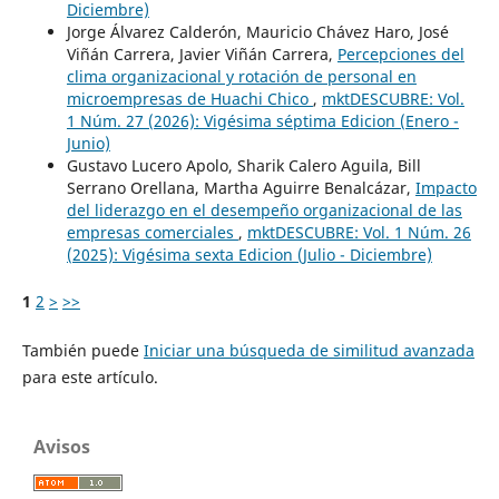
Diciembre)
Jorge Álvarez Calderón, Mauricio Chávez Haro, José
Viñán Carrera, Javier Viñán Carrera,
Percepciones del
clima organizacional y rotación de personal en
microempresas de Huachi Chico
,
mktDESCUBRE: Vol.
1 Núm. 27 (2026): Vigésima séptima Edicion (Enero -
Junio)
Gustavo Lucero Apolo, Sharik Calero Aguila, Bill
Serrano Orellana, Martha Aguirre Benalcázar,
Impacto
del liderazgo en el desempeño organizacional de las
empresas comerciales
,
mktDESCUBRE: Vol. 1 Núm. 26
(2025): Vigésima sexta Edicion (Julio - Diciembre)
1
2
>
>>
También puede
Iniciar una búsqueda de similitud avanzada
para este artículo.
Avisos