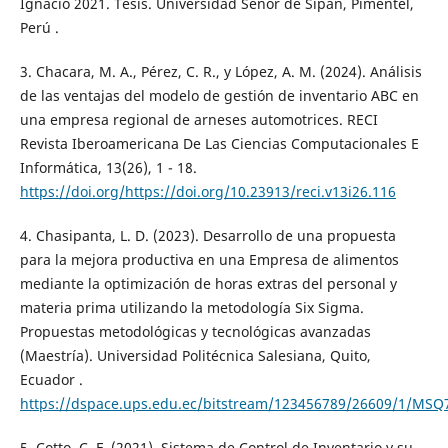
Ignacio 2021. Tesis. Universidad Señor de Sipán, Pimentel,
Perú .
3. Chacara, M. A., Pérez, C. R., y López, A. M. (2024). Análisis
de las ventajas del modelo de gestión de inventario ABC en
una empresa regional de arneses automotrices. RECI
Revista Iberoamericana De Las Ciencias Computacionales E
Informática, 13(26), 1 - 18.
https://doi.org/https://doi.org/10.23913/reci.v13i26.116
4. Chasipanta, L. D. (2023). Desarrollo de una propuesta
para la mejora productiva en una Empresa de alimentos
mediante la optimización de horas extras del personal y
materia prima utilizando la metodología Six Sigma.
Propuestas metodológicas y tecnológicas avanzadas
(Maestría). Universidad Politécnica Salesiana, Quito,
Ecuador .
https://dspace.ups.edu.ec/bitstream/123456789/26609/1/MSQ
5. Cotto, C. F. (2021). Sistema de Control de Inventario y su