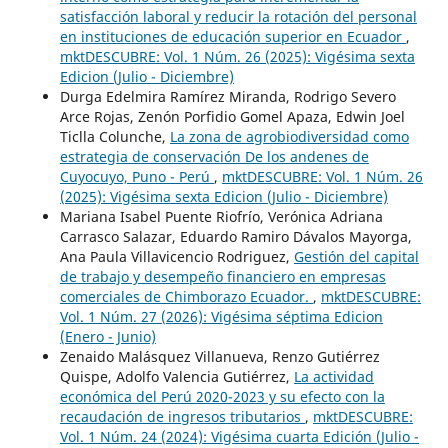
satisfacción laboral y reducir la rotación del personal
en instituciones de educación superior en Ecuador
,
mktDESCUBRE: Vol. 1 Núm. 26 (2025): Vigésima sexta
Edicion (Julio - Diciembre)
Durga Edelmira Ramírez Miranda, Rodrigo Severo
Arce Rojas, Zenón Porfidio Gomel Apaza, Edwin Joel
Ticlla Colunche,
La zona de agrobiodiversidad como
estrategia de conservación De los andenes de
Cuyocuyo, Puno - Perú
,
mktDESCUBRE: Vol. 1 Núm. 26
(2025): Vigésima sexta Edicion (Julio - Diciembre)
Mariana Isabel Puente Riofrío, Verónica Adriana
Carrasco Salazar, Eduardo Ramiro Dávalos Mayorga,
Ana Paula Villavicencio Rodriguez,
Gestión del capital
de trabajo y desempeño financiero en empresas
comerciales de Chimborazo Ecuador.
,
mktDESCUBRE:
Vol. 1 Núm. 27 (2026): Vigésima séptima Edicion
(Enero - Junio)
Zenaido Malásquez Villanueva, Renzo Gutiérrez
Quispe, Adolfo Valencia Gutiérrez,
La actividad
económica del Perú 2020-2023 y su efecto con la
recaudación de ingresos tributarios
,
mktDESCUBRE:
Vol. 1 Núm. 24 (2024): Vigésima cuarta Edición (Julio -