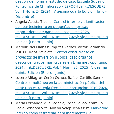
gestión de nómina: estudio de caso Escuela Superior
Politécnica de Chimborazo – ESPOCH
,
mktDESCUBRE:
Vol. 1 Núm. 24 (2024): Vigésima cuarta Edición (Julio -
Diciembre)
Angela Acosta Ticona,
Control interno y planificación
de abastecimiento en pequeñas empresas
importadoras de papel celulosa, Lima 2025
,
mktDESCUBRE: Vol. 1 Núm. 25 (2025): Vigésima quinta
Edicion (Enero - Junio)
Maryuri del Pilar Chumpitaz Ramos, Víctor Fernando
Jesús Burgos Zavaleta,
Control concurrente en
proyectos de inversión pública: caso órganos
desconcentrados municipales en Lima metropolitana,
2024
,
mktDESCUBRE: Vol. 1 Núm. 25 (2025): Vigésima
quinta Edicion (Enero - Junio)
Lucero Milagros Cerón Ochoa, Rafael Castillo Sáenz,
Control simultáneo en la administración pública del
Perú: una estrategia frente a la corrupción 2019-2024
,
mktDESCUBRE: Vol. 1 Núm. 25 (2025): Vigésima quinta
Edicion (Enero - Junio)
María Fernanda Villavicencio, Irene Feijoo Jaramillo,
Paola Gongora Vite, Allison Velepucha Cruz,
Marketing
interno como estrategia para incrementar la