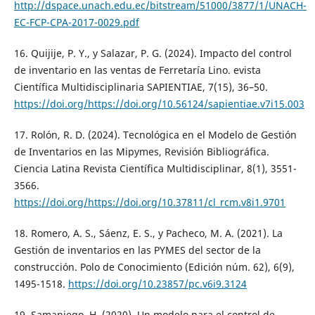
http://dspace.unach.edu.ec/bitstream/51000/3877/1/UNACH-
EC-FCP-CPA-2017-0029.pdf
16. Quijije, P. Y., y Salazar, P. G. (2024). Impacto del control
de inventario en las ventas de Ferretaría Lino. evista
Científica Multidisciplinaria SAPIENTIAE, 7(15), 36–50.
https://doi.org/https://doi.org/10.56124/sapientiae.v7i15.003
17. Rolón, R. D. (2024). Tecnológica en el Modelo de Gestión
de Inventarios en las Mipymes, Revisión Bibliográfica.
Ciencia Latina Revista Científica Multidisciplinar, 8(1), 3551-
3566.
https://doi.org/https://doi.org/10.37811/cl_rcm.v8i1.9701
18. Romero, A. S., Sáenz, E. S., y Pacheco, M. A. (2021). La
Gestión de inventarios en las PYMES del sector de la
construcción. Polo de Conocimiento (Edición núm. 62), 6(9),
1495-1518.
https://doi.org/10.23857/pc.v6i9.3124
19. Samaniego, H. (2020). Un modelo para el control de