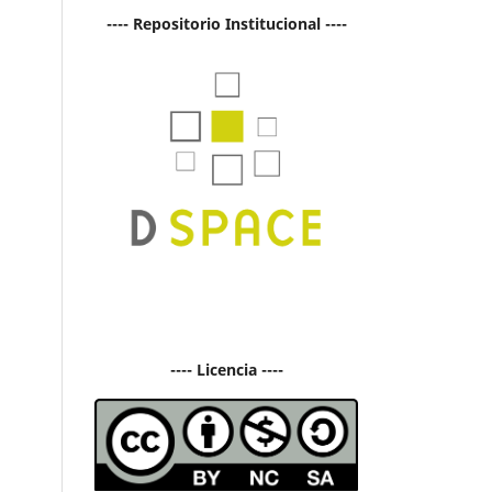
---- Repositorio Institucional ----
---- Licencia ----