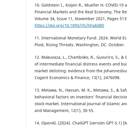
10. Goldstein I., Koijen R., Mueller H. COVID-19 
Financial Markets and the Real Economy, The Rev
Volume 34, Issue 11, November 2021, Pages 513
https://doi.org/10.1093/rfs/hhab085
11. International Monetary Fund. 2024. World Ec
Pivot, Rising Threats. Washington, DC. October.
12. Makuvaza, L., Chamboko, R., Guvuriro, S., & C
of intermediate financial distress events and bus
market delisting: evidence from the Johannesbu
Cogent Economics & Finance, 13(1), 2476098.
13. Metawa, N., Hassan, M. K., Metawa, S., & Safa
behavioral factors on investors’ financial decisi
stock market. International Journal of Islamic a
and Management, 12(1), 30-55.
14. OpenAI. (2024). ChatGPT (versión GPT-5.1) 