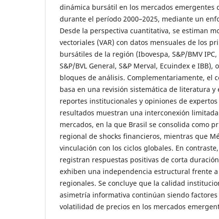
dinámica bursátil en los mercados emergentes 
durante el período 2000–2025, mediante un enf
Desde la perspectiva cuantitativa, se estiman m
vectoriales (VAR) con datos mensuales de los pri
bursátiles de la región (Ibovespa, S&P/BMV IPC
S&P/BVL General, S&P Merval, Ecuindex e IBB), 
bloques de análisis. Complementariamente, el c
basa en una revisión sistemática de literatura y 
reportes institucionales y opiniones de expertos 
resultados muestran una interconexión limitada 
mercados, en la que Brasil se consolida como pr
regional de shocks financieros, mientras que 
vinculación con los ciclos globales. En contraste
registran respuestas positivas de corta duración,
exhiben una independencia estructural frente a 
regionales. Se concluye que la calidad institucion
asimetría informativa continúan siendo factores
volatilidad de precios en los mercados emergen