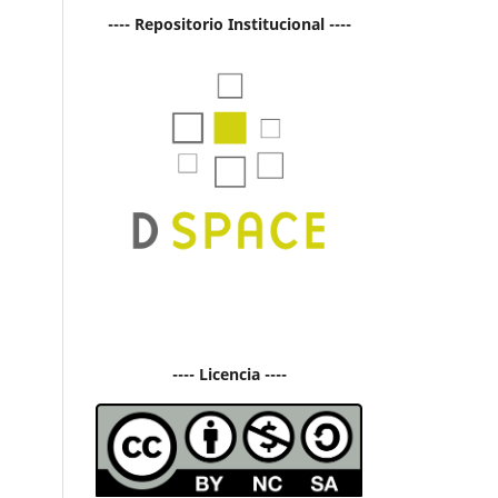
---- Repositorio Institucional ----
---- Licencia ----