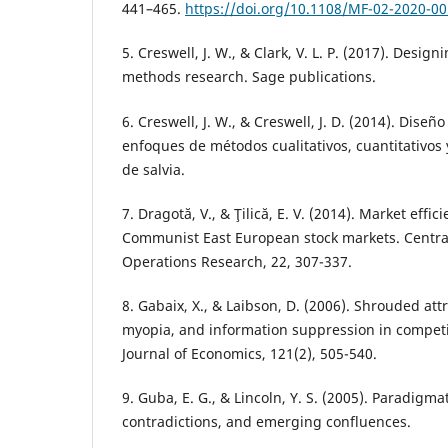
441–465.
https://doi.org/10.1108/MF-02-2020-0
5. Creswell, J. W., & Clark, V. L. P. (2017). Desi
methods research. Sage publications.
6. Creswell, J. W., & Creswell, J. D. (2014). Diseñ
enfoques de métodos cualitativos, cuantitativos 
de salvia.
7. Dragotă, V., & Ţilică, E. V. (2014). Market effic
Communist East European stock markets. Centra
Operations Research, 22, 307-337.
8. Gabaix, X., & Laibson, D. (2006). Shrouded at
myopia, and information suppression in competi
Journal of Economics, 121(2), 505-540.
9. Guba, E. G., & Lincoln, Y. S. (2005). Paradigma
contradictions, and emerging confluences.