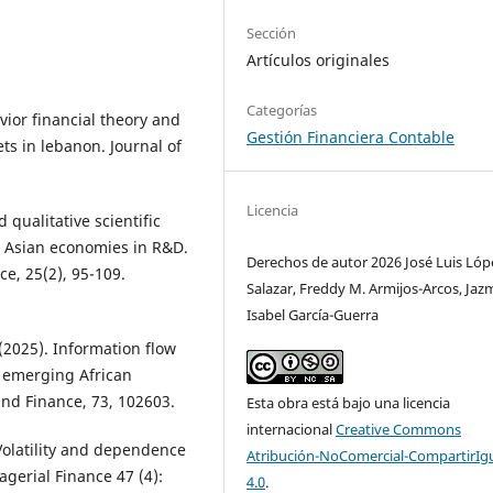
Sección
Artículos originales
Categorías
vior financial theory and
Gestión Financiera Contable
ets in lebanon. Journal of
Licencia
 qualitative scientific
in Asian economies in R&D.
Derechos de autor 2026 José Luis Lóp
ce, 25(2), 95-109.
Salazar, Freddy M. Armijos-Arcos, Jaz
Isabel García-Guerra
 (2025). Information flow
 emerging African
nd Finance, 73, 102603.
Esta obra está bajo una licencia
internacional
Creative Commons
 Volatility and dependence
Atribución-NoComercial-CompartirIg
gerial Finance 47 (4):
4.0
.