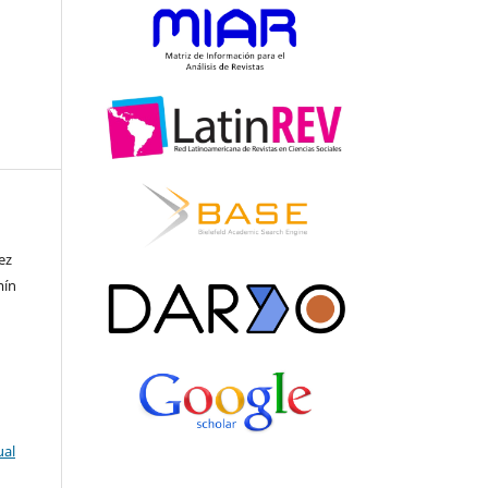
ez
mín
ual