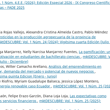
1 Núm. 4.E.E. (2026): Edición Especial 2026 - IX Congreso Científi
ras – FADE 2025
da Rojas Vallejo, Alexandra Cristina Almeida Castro, Pablo Méndez
esticidas en la producción agropecuaria de la provincia de
ktDESCUBRE: Vol. 1 Núm. 24 (2024): Vigésima cuarta Edición (Julio 
a Manjarrez, Nelly Narcisa Manjarrez Fuentes,
La gamificación: u
otivación en estudiantes de bachillerato ciencias
,
mktDESCUBRE: V
Julio - Diciembre)
ijos, Wilter Camacho Arellano,
Análisis del emprendimiento en
or, demanda del mercado y potencial de nuevos negocios
,
ima quinta Edicion (Enero - Junio)
 Riofrio, Myriam Guadalupe Balseca, Jessica López Montero,
nergía renovable caso Ecuador
,
mktDESCUBRE: Vol. 1 Núm. 25 (202
aón, Felipe Erazo Garzón, Diana Loja Loja,
Las expectativas como
s servicios financieros
,
mktDESCUBRE: Vol. 1 Núm. 25 (2025):