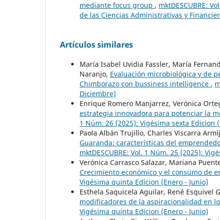
mediante focus group
,
mktDESCUBRE: Vol. 
de las Ciencias Administrativas y Financie
Artículos similares
María Isabel Uvidia Fassler, María Fernan
Naranjo,
Evaluación microbiológica y de p
Chimborazo con bussiness intelligence
,
m
Diciembre)
Enrique Romero Manjarrez, Verónica Orteg
estrategia innovadora para potenciar la m
1 Núm. 26 (2025): Vigésima sexta Edicion (
Paola Albán Trujillo, Charles Viscarra Arm
Guaranda: características del emprended
mktDESCUBRE: Vol. 1 Núm. 25 (2025): Vigés
Verónica Carrasco Salazar, Mariana Puente
Crecimiento económico y el consumo de e
Vigésima quinta Edicion (Enero - Junio)
Esthela Saquicela Aguilar, René Esquivel G
modificadores de la aspiracionalidad en lo
Vigésima quinta Edicion (Enero - Junio)