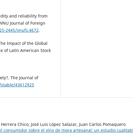
ity and reliability from
 VNU Journal of Foreign
525-2445/vnufs.4672
.
. The Impact of the Global
ce of Latin American Stock
ety?. The Journal of
g/stable/43612925
Herrera Chico, José Luis López Salazar, Juan Carlos Pomaquero
l consumidor sobre el vino de mora artesanal: un estudio cualitat