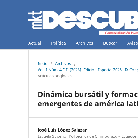
Actual
Política
Archivos
Buscar
Aviso
Inicio
/
Archivos
/
Vol. 1 Núm. 4.E.E. (2026): Edición Especial 2026 - IX Co
Artículos originales
Dinámica bursátil y formac
emergentes de américa lat
José Luis López Salazar
Escuela Superior Politécnica de Chimborazo – Ecuador