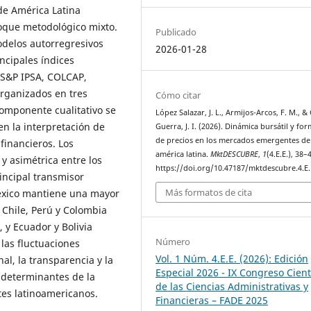
de América Latina
oque metodológico mixto.
Publicado
odelos autorregresivos
2026-01-28
ncipales índices
, S&P IPSA, COLCAP,
organizados en tres
Cómo citar
omponente cualitativo se
López Salazar, J. L., Armijos-Arcos, F. M., &
en la interpretación de
Guerra, J. I. (2026). Dinámica bursátil y fo
de precios en los mercados emergentes de
financieros. Los
américa latina.
MktDESCUBRE
,
1
(4.E.E.), 38–
y asimétrica entre los
https://doi.org/10.47187/mktdescubre.4.E.
incipal transmisor
Más formatos de cita
México mantiene una mayor
, Chile, Perú y Colombia
 y Ecuador y Bolivia
Número
las fluctuaciones
Vol. 1 Núm. 4.E.E. (2026): Edición
al, la transparencia y la
Especial 2026 - IX Congreso Cient
 determinantes de la
de las Ciencias Administrativas y
tes latinoamericanos.
Financieras – FADE 2025