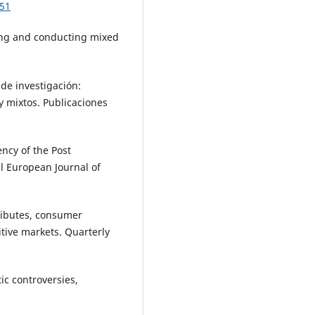
051
gning and conducting mixed
o de investigación:
y mixtos. Publicaciones
iency of the Post
l European Journal of
tributes, consumer
tive markets. Quarterly
tic controversies,