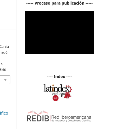
----- Proceso para publicación -----
 García-
rmación
47.
E.66
---- Index ----
ífico