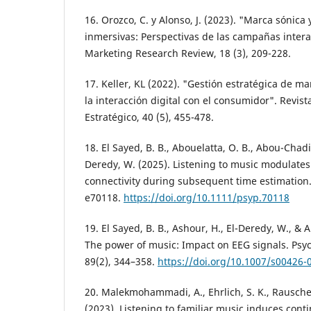
16. Orozco, C. y Alonso, J. (2023). "Marca sónica 
inmersivas: Perspectivas de las campañas intera
Marketing Research Review, 18 (3), 209-228.
17. Keller, KL (2022). "Gestión estratégica de ma
la interacción digital con el consumidor". Revis
Estratégico, 40 (5), 455-478.
18. El Sayed, B. B., Abouelatta, O. B., Abou-Chadi, 
Deredy, W. (2025). Listening to music modulates
connectivity during subsequent time estimation.
e70118.
https://doi.org/10.1111/psyp.70118
19. El Sayed, B. B., Ashour, H., El-Deredy, W., & A
The power of music: Impact on EEG signals. Psy
89(2), 344–358.
https://doi.org/10.1007/s00426-
20. Malekmohammadi, A., Ehrlich, S. K., Rauschec
(2023). Listening to familiar music induces cont