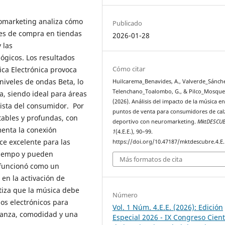
romarketing analiza cómo
Publicado
nes de compra en tiendas
2026-01-28
 las
gicos. Los resultados
Cómo citar
ica Electrónica provoca
niveles de ondas Beta, lo
Huilcarema_Benavides, A., Valverde_Sánchez
Telenchano_Toalombo, G., & Pilco_Mosque
, siendo ideal para áreas
(2026). Análisis del impacto de la música e
vista del consumidor. Por
puntos de venta para consumidores de ca
tables y profundas, con
deportivo con neuromarketing.
MktDESCU
enta la conexión
1
(4.E.E.), 90–99.
ace excelente para las
https://doi.org/10.47187/mktdescubre.4.E.
tiempo y pueden
Más formatos de cita
p funcionó como un
en la activación de
tiza que la música debe
Número
mos electrónicos para
Vol. 1 Núm. 4.E.E. (2026): Edición
fianza, comodidad y una
Especial 2026 - IX Congreso Cient