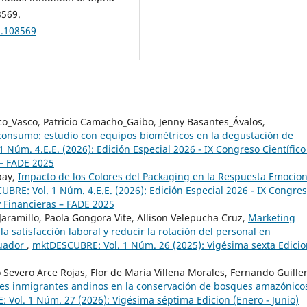
8569.
3.108569
o_Vasco, Patricio Camacho_Gaibo, Jenny Basantes_Ávalos,
onsumo: estudio con equipos biométricos en la degustación de
 Núm. 4.E.E. (2026): Edición Especial 2026 - IX Congreso Científico
 – FADE 2025
bay,
Impacto de los Colores del Packaging en la Respuesta Emocion
BRE: Vol. 1 Núm. 4.E.E. (2026): Edición Especial 2026 - IX Congre
 y Financieras – FADE 2025
 Jaramillo, Paola Gongora Vite, Allison Velepucha Cruz,
Marketing
a satisfacción laboral y reducir la rotación del personal en
cuador
,
mktDESCUBRE: Vol. 1 Núm. 26 (2025): Vigésima sexta Edicio
Severo Arce Rojas, Flor de María Villena Morales, Fernando Guill
ores inmigrantes andinos en la conservación de bosques amazónico
Vol. 1 Núm. 27 (2026): Vigésima séptima Edicion (Enero - Junio)