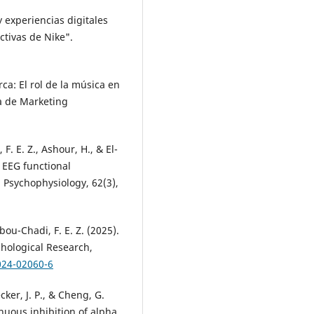
y experiencias digitales
ctivas de Nike".
rca: El rol de la música en
ta de Marketing
F. E. Z., Ashour, H., & El-
 EEG functional
 Psychophysiology, 62(3),
bou-Chadi, F. E. Z. (2025).
chological Research,
024-02060-6
ker, J. P., & Cheng, G.
inuous inhibition of alpha