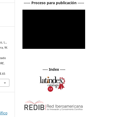
----- Proceso para publicación -----
, L.,
ra, W.
n
lzado
BRE
,
---- Index ----
E.65
ífico