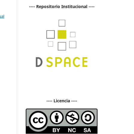
---- Repositorio Institucional ----
ual
---- Licencia ----