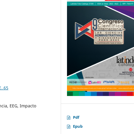
E..65
ncia, EEG, Impacto
Pdf
Epub