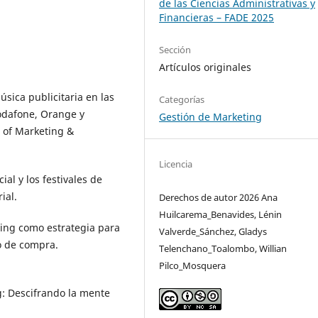
de las Ciencias Administrativas y
Financieras – FADE 2025
Sección
Artículos originales
música publicitaria en las
Categorías
odafone, Orange y
Gestión de Marketing
l of Marketing &
Licencia
ial y los festivales de
ial.
Derechos de autor 2026 Ana
Huilcarema_Benavides, Lénin
ting como estrategia para
Valverde_Sánchez, Gladys
o de compra.
Telenchano_Toalombo, Willian
Pilco_Mosquera
g: Descifrando la mente