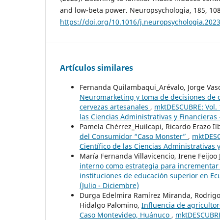
and low-beta power. Neuropsychologia, 185, 10
https://doi.org/10.1016/j.neuropsychologia.202
Artículos similares
Fernanda Quilambaqui_Arévalo, Jorge Vasc
Neuromarketing y toma de decisiones de c
cervezas artesanales
,
mktDESCUBRE: Vol. 1
las Ciencias Administrativas y Financieras
Pamela Chérrez_Huilcapi, Ricardo Erazo Il
del Consumidor “Caso Monster”
,
mktDESCU
Científico de las Ciencias Administrativas
María Fernanda Villavicencio, Irene Feijoo
interno como estrategia para incrementar l
instituciones de educación superior en E
(Julio - Diciembre)
Durga Edelmira Ramírez Miranda, Rodrigo 
Hidalgo Palomino,
Influencia de agricult
Caso Montevideo, Huánuco
,
mktDESCUBRE: 