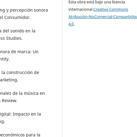
Esta obra está bajo una licencia
internacional
Creative Commons
ting y percepción sonora
Atribución-NoComercial-CompartirIg
del Consumidor.
4.0
.
a del sonido en la
ss Studies.
sonora de marca: Un
tity.
n la construcción de
arketing.
ionales de la música en
g Review.
igital: Impacto en la
ng.
roeconómicos para la