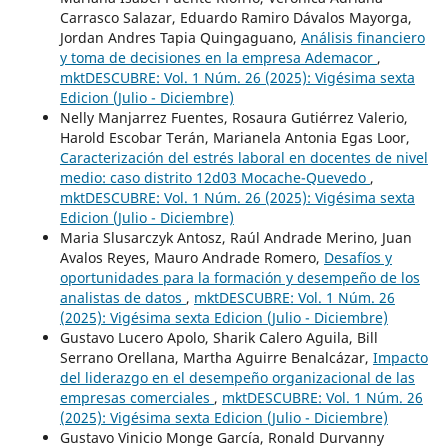
Carrasco Salazar, Eduardo Ramiro Dávalos Mayorga,
Jordan Andres Tapia Quingaguano,
Análisis financiero
y toma de decisiones en la empresa Ademacor
,
mktDESCUBRE: Vol. 1 Núm. 26 (2025): Vigésima sexta
Edicion (Julio - Diciembre)
Nelly Manjarrez Fuentes, Rosaura Gutiérrez Valerio,
Harold Escobar Terán, Marianela Antonia Egas Loor,
Caracterización del estrés laboral en docentes de nivel
medio: caso distrito 12d03 Mocache-Quevedo
,
mktDESCUBRE: Vol. 1 Núm. 26 (2025): Vigésima sexta
Edicion (Julio - Diciembre)
Maria Slusarczyk Antosz, Raúl Andrade Merino, Juan
Avalos Reyes, Mauro Andrade Romero,
Desafíos y
oportunidades para la formación y desempeño de los
analistas de datos
,
mktDESCUBRE: Vol. 1 Núm. 26
(2025): Vigésima sexta Edicion (Julio - Diciembre)
Gustavo Lucero Apolo, Sharik Calero Aguila, Bill
Serrano Orellana, Martha Aguirre Benalcázar,
Impacto
del liderazgo en el desempeño organizacional de las
empresas comerciales
,
mktDESCUBRE: Vol. 1 Núm. 26
(2025): Vigésima sexta Edicion (Julio - Diciembre)
Gustavo Vinicio Monge García, Ronald Durvanny