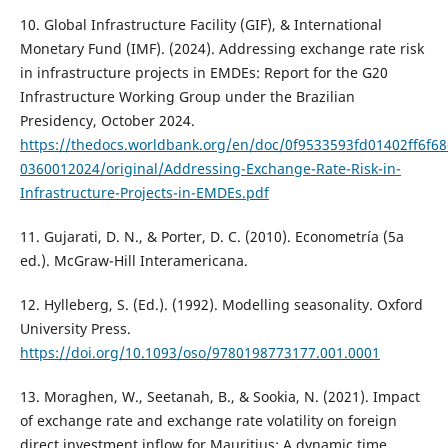
10. Global Infrastructure Facility (GIF), & International
Monetary Fund (IMF). (2024). Addressing exchange rate risk
in infrastructure projects in EMDEs: Report for the G20
Infrastructure Working Group under the Brazilian
Presidency, October 2024.
https://thedocs.worldbank.org/en/doc/0f9533593fd01402ff6f6
0360012024/original/Addressing-Exchange-Rate-Risk-in-
Infrastructure-Projects-in-EMDEs.pdf
11. Gujarati, D. N., & Porter, D. C. (2010). Econometría (5a
ed.). McGraw-Hill Interamericana.
12. Hylleberg, S. (Ed.). (1992). Modelling seasonality. Oxford
University Press.
https://doi.org/10.1093/oso/9780198773177.001.0001
13. Moraghen, W., Seetanah, B., & Sookia, N. (2021). Impact
of exchange rate and exchange rate volatility on foreign
direct investment inflow for Mauritius: A dynamic time