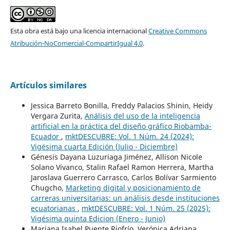
Esta obra está bajo una licencia internacional
Creative Commons
Atribución-NoComercial-CompartirIgual 4.0
.
Artículos similares
Jessica Barreto Bonilla, Freddy Palacios Shinin, Heidy
Vergara Zurita,
Análisis del uso de la inteligencia
artificial en la práctica del diseño gráfico Riobamba-
Ecuador
,
mktDESCUBRE: Vol. 1 Núm. 24 (2024):
Vigésima cuarta Edición (Julio - Diciembre)
Génesis Dayana Luzuriaga Jiménez, Allison Nicole
Solano Vivanco, Stalin Rafael Ramon Herrera, Martha
Jaroslava Guerrero Carrasco, Carlos Bolívar Sarmiento
Chugcho,
Marketing digital y posicionamiento de
carreras universitarias: un análisis desde instituciones
ecuatorianas
,
mktDESCUBRE: Vol. 1 Núm. 25 (2025):
Vigésima quinta Edicion (Enero - Junio)
Mariana Isabel Puente Riofrío, Verónica Adriana