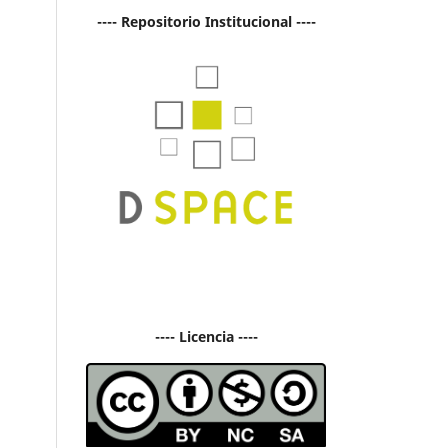
---- Repositorio Institucional ----
---- Licencia ----