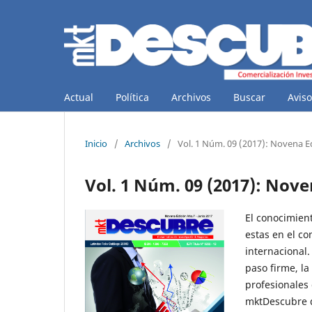
Actual
Política
Archivos
Buscar
Aviso
Inicio
/
Archivos
/
Vol. 1 Núm. 09 (2017): Novena Ed
Vol. 1 Núm. 09 (2017): Noven
El conocimient
estas en el co
internacional
paso firme, la
profesionales
mktDescubre d