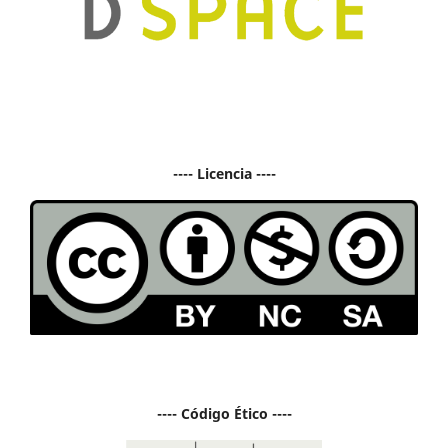
---- Licencia ----
---- Código Ético ----