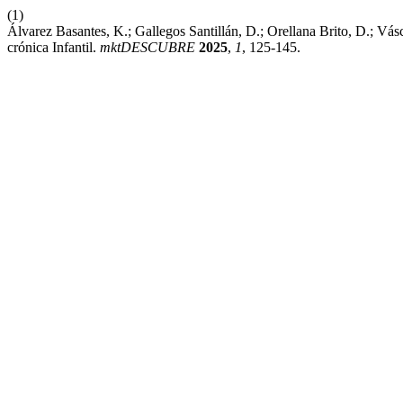
(1)
Álvarez Basantes, K.; Gallegos Santillán, D.; Orellana Brito, D.; V
crónica Infantil.
mktDESCUBRE
2025
,
1
, 125-145.